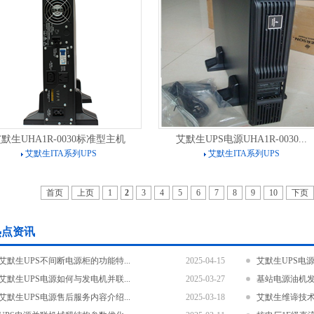
默生UHA1R-0030标准型主机
艾默生UPS电源UHA1R-0030...
艾默生ITA系列UPS
艾默生ITA系列UPS
首页
上页
1
2
3
4
5
6
7
8
9
10
下页
热点资讯
艾默生UPS不间断电源柜的功能特...
2025-04-15
艾默生UPS电源
艾默生UPS电源如何与发电机并联...
2025-03-27
基站电源油机发
艾默生UPS电源售后服务内容介绍...
2025-03-18
艾默生维谛技术GXE